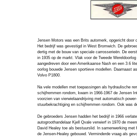
Jensen Motors was een Brits automerk, opgericht door d
Het bedrijf was gevestigd in West Bromwich. De gebroe
dertig met de bouw van speciale carrosserieën. De eer
in 1935 op de markt. Vlak voor de Tweede Wereldoorlog
aangedreven door een Amerikaanse Nash en een 3.6 liter
oorlog bouwde Jensen sportieve modellen. Daarnaast as
Volvo P1800.
Na vele modellen met toepassingen als hydraulische re
schijfremmen rondom, kwam in 1966-1967 de Jensen Int
voorzien van vierwielaandrijving met automatisch power-L
stuurbekrachtiging en schijfremmen rondom. Ook was de
De gebroeders Jensen hadden het bedrijf in 1966 verla
autogroothandelaar Kjell Qvale verwierf in 1970 de mee
David Healey toe als bestuurslid. In samenwerking met 
de Jensen-Healey gebouwd. Verminderde vraag als gevol