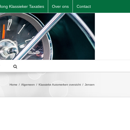
Jong Klassieker Taxaties
Over ons
Contact
T
Home
/
Algemeen
/
Klassieke Automerken overzicht
/
Jensen