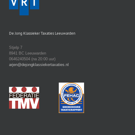
De Jong Klassieker Taxaties Leeuwarden
Stjelp 7
8941 BC Leeuwarden
0646240504 (na 20:00 uur)
arjen@dejongklassiekertaxaties.nl