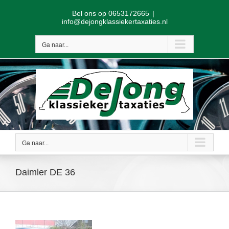
Skip
Bel ons op 0653172665
|
to
info@dejongklassiekertaxaties.nl
content
Ga naar...
Ga naar...
Daimler DE 36
View