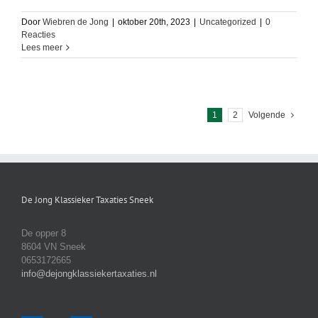
Door
Wiebren de Jong
|
oktober 20th, 2023
|
Uncategorized
|
0
Reacties
Lees meer
1
2
Volgende
De Jong Klassieker Taxaties Sneek
De opper 8
8604 VN Sneek
0653172665
info@dejongklassiekertaxaties.nl