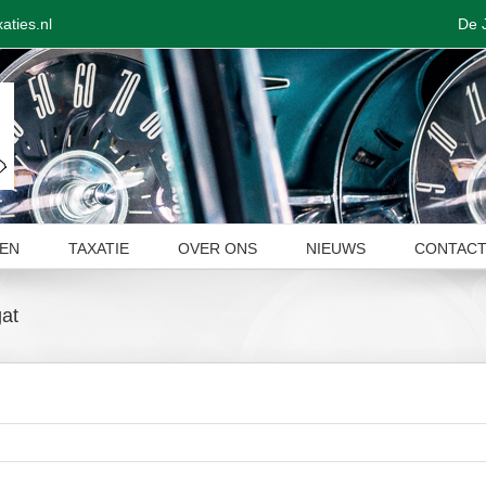
De 
aties.nl
EN
TAXATIE
OVER ONS
NIEUWS
CONTAC
gat