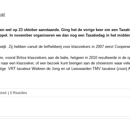
gat
en wel op 23 oktober aanstaande. Ging het de vorige keer om een Taxatie
Meppel. In november organiseren we dan nog een Taxatiedag in het midden
ijk. Zij hebben vanuit de liefhebberij voor klassiekers in 2007 eerst Cooperwo
 vooral Britse klassiekers aan de balie, hetgeen in 2010 resulteerde in de 
n naar een klassieker, of een bezoek kunt brengen aan de showroom waar vele 
tige VRT taxateur Wiebren de Jong en uit Leeuwarden TMV taxateur (zoon) A
ized
|
0 Reacties