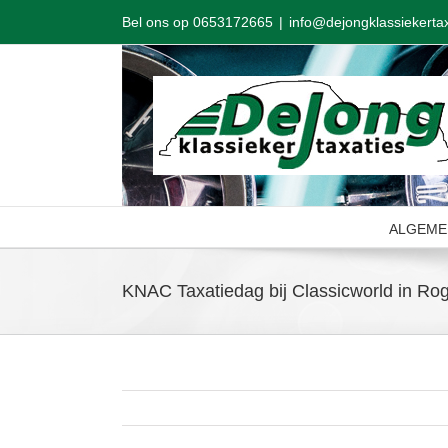
Skip
Bel ons op 0653172665
|
info@dejongklassiekertax
to
content
ALGEME
KNAC Taxatiedag bij Classicworld in Ro