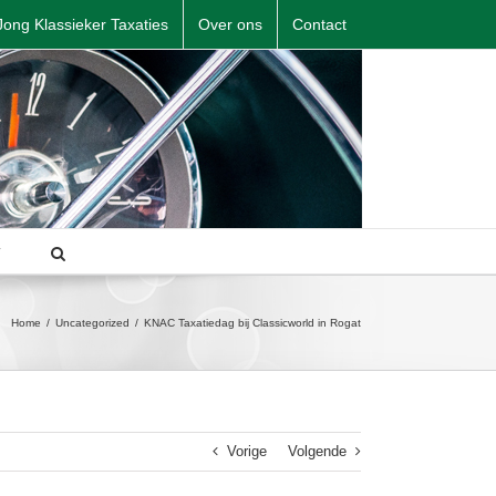
Jong Klassieker Taxaties
Over ons
Contact
T
Home
/
Uncategorized
/
KNAC Taxatiedag bij Classicworld in Rogat
Vorige
Volgende