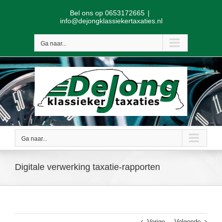
Skip
Bel ons op 0653172665
|
to
info@dejongklassiekertaxaties.nl
content
Ga naar...
Ga naar...
Digitale verwerking taxatie-rapporten
Vorige
Volgende