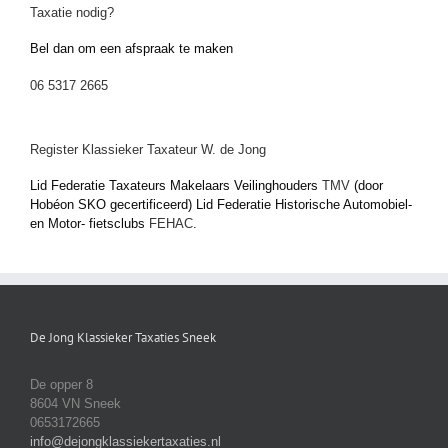
Taxatie nodig?
Bel dan om een afspraak te maken
06 5317 2665
Register Klassieker Taxateur W. de Jong
Lid Federatie Taxateurs Makelaars Veilinghouders
TMV
(door
Hobéon SKO gecertificeerd) Lid Federatie Historische Automobiel-
en Motor- fietsclubs
FEHAC
.
De Jong Klassieker Taxaties Sneek
De opper 8
8604 VN Sneek
0653172665
info@dejongklassiekertaxaties.nl